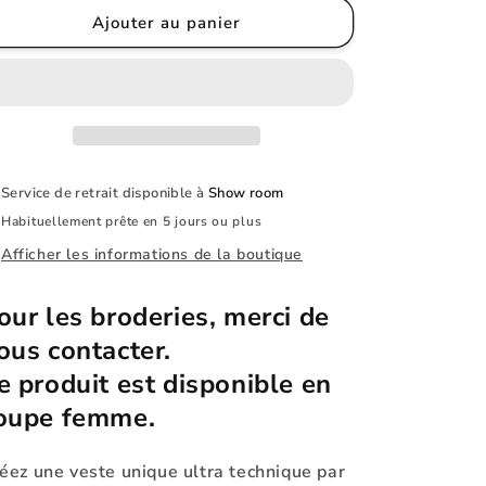
de
de
Ajouter au panier
Softshell
Softshell
premium
premium
320g/m2
320g/m2
-
-
Marquage
Marquage
Cœur
Cœur
&amp;
&amp;
Service de retrait disponible à
Show room
Dos
Dos
Habituellement prête en 5 jours ou plus
-
-
XS
XS
Afficher les informations de la boutique
au
au
5XL
5XL
our les broderies, merci de
ous contacter.
e produit est disponible en
oupe femme.
éez une veste unique ultra technique par