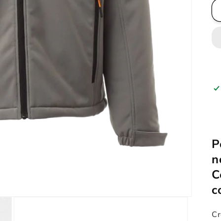
P
n
C
c
Cr