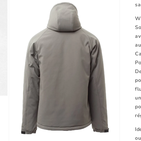
sa
W
So
av
au
Ca
Po
De
po
fl
un
po
ré
Id
ou