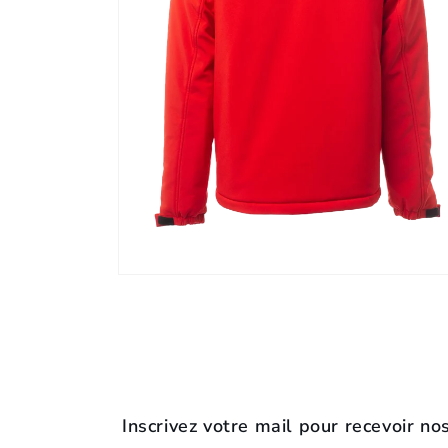
Ouvrir
le
média
8
dans
une
fenêtre
modale
Inscrivez votre mail pour recevoir no