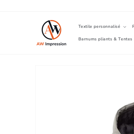
et
passer
au
contenu
Textile personnalisé
Barnums pliants & Tentes 
Passer aux
informations
produits