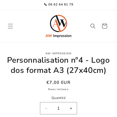
et
📞 06 62 64 81 79
passer
au
contenu
Panier
Passer aux
AW IMPRESSION
informations
Personnalisation n°4 - Logo
produits
dos format A3 (27x40cm)
Prix
€7,00 EUR
habituel
Taxes incluses.
Quantité
Réduire
Augmenter
la
la