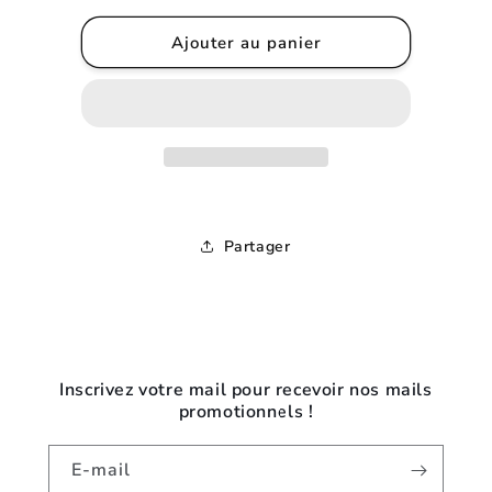
quantité
quantité
de
de
Ajouter au panier
Personnalisation
Personnalisation
n°4
n°4
-
-
Logo
Logo
dos
dos
format
format
A3
A3
(27x40cm)
(27x40cm)
Partager
Inscrivez votre mail pour recevoir nos mails
promotionnels !
E-mail